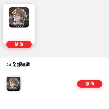
儲 值
全部遊戲
儲 值